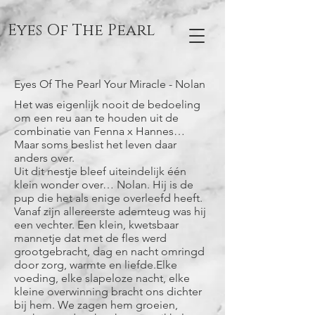
Eyes Of The Pearl
Eyes Of The Pearl Your Miracle - Nolan
Het was eigenlijk nooit de bedoeling
om een reu aan te houden uit de
combinatie van Fenna x Hannes…
Maar soms beslist het leven daar
anders over.
Uit dit nestje bleef uiteindelijk één
klein wonder over… Nolan. Hij is de
pup die het als enige overleefd heeft.
Vanaf zijn allereerste ademteug was hij
een vechter. Een klein, kwetsbaar
mannetje dat met de fles werd
grootgebracht, dag en nacht omringd
door zorg, warmte en liefde.Elke
voeding, elke slapeloze nacht, elke
kleine overwinning bracht ons dichter
bij hem. We zagen hem groeien,