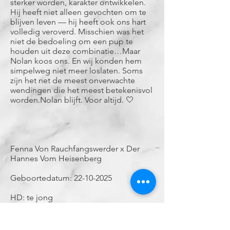
sterker worden, karakter ontwikkelen.
Hij heeft niet alleen gevochten om te
blijven leven — hij heeft ook ons hart
volledig veroverd. Misschien was het
niet de bedoeling om een pup te
houden uit deze combinatie…Maar
Nolan koos ons. En wij konden hem
simpelweg niet meer loslaten. Soms
zijn het net de meest onverwachte
wendingen die het meest betekenisvol
worden.Nolan blijft. Voor altijd. 🤍
Fenna Von Rauchfangswerder x Der
Hannes Vom Heisenberg
Geboortedatum:
22-10-2025
HD: te jong
ED: te jong
OCD: te jong
Spondylose: te jong